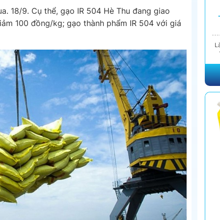
ua. 18/9. Cụ thể, gạo IR 504 Hè Thu đang giao
giảm 100 đồng/kg; gạo thành phẩm IR 504 với giá
L
X
Đ
Cù
K
K
T
S