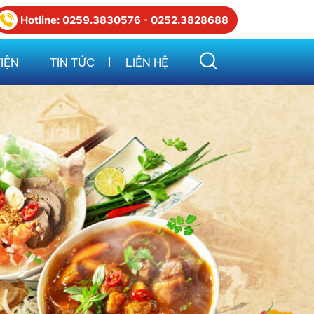
Hotline:
0259.3830576 -
0252.3828688
IỆN
TIN TỨC
LIÊN HỆ
nh
Tin Trong Ngành
 Clips
Tin Trong Nước
Tin Khuyến Mãi