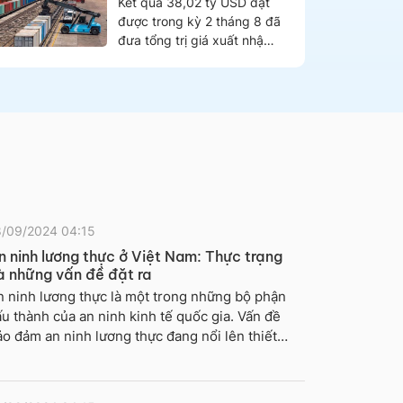
Kết quả 38,02 tỷ USD đạt
thị phần. Nước này chi gần
được trong kỳ 2 tháng 8 đã
3,1 tỷ USD mua rau quả từ
đưa tổng trị giá xuất nhập
Việt Nam.
khẩu hàng hóa 8 tháng
năm 2024 lên con số
512,31 tỷ USD; trong đó,
khối doanh nghiệp FDI đạt
347,04 tỷ USD, khối doanh
nghiệp trong nước đạt
165,26 tỷ USD…
8/09/2024 04:15
n ninh lương thực ở Việt Nam: Thực trạng
à những vấn đề đặt ra
n ninh lương thực là một trong những bộ phận
u thành của an ninh kinh tế quốc gia. Vấn đề
o đảm an ninh lương thực đang nổi lên thiết
ếu khi nguồn cung và khả năng tiếp cập lương
ực chịu tác động lớn của biến đổi khí hậu, biến
ng thị trường; quá trình công nghiệp hóa, đô