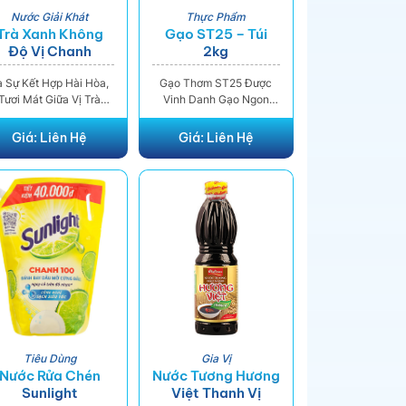
Nước Giải Khát
Thực Phẩm
Trà Xanh Không
Gạo ST25 – Túi
Độ Vị Chanh
2kg
455ml
à Sự Kết Hợp Hài Hòa,
Gạo Thơm ST25 Được
Tươi Mát Giữa Vị Trà
Vinh Danh Gạo Ngon
anh Chát Dịu Từ Vùng
Nhất Thế Giới Năm 2019.
ất Thái Nguyên Và Vị
Tại Cuộc Thi World's
Giá:
Liên Hệ
Giá:
Liên Hệ
Chanh Tươi Chua Vừa
Best Rice, Do The Rice
Tạo Nên Điểm Nhấn,
Trader Tổ Chức. Điều
ng Vị Ngọt Nhẹ Nhàng
Này Như Một Ngọn Lửa
hông Gắt, Mang Đến
Thắp Lên Tia Hy Vọng
Sản Phẩm Giải Khát
Quảng Bá Thương Hiệu
Tuyệt Vời. Trà Xanh
Gạo Sạch Trong Ngành
hông Độ Chứa EGCG
Nông Nghiệp Việt Nam
Cao Giúp Giảm Căng
Đến Bạn Bè Thế Giới Nói
hẳng, Mệt Mỏi, Tăng
Chung Và Thương Hiệu
ức Đề Kháng Và Giúp
Vua Gạo Nói Riêng.
Tỉnh Táo
Tiêu Dùng
Gia Vị
Nước Rửa Chén
Nước Tương Hương
Sunlight
Việt Thanh Vị