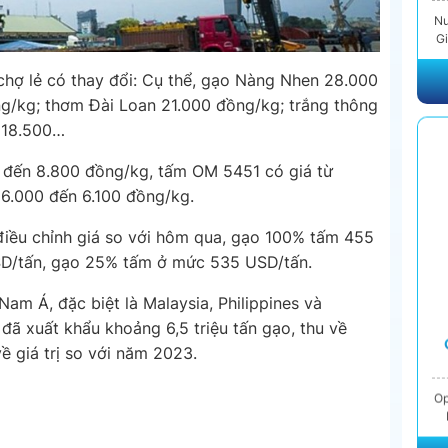
Nư
Gi
Để
 chợ lẻ có thay đổi: Cụ thể, gạo Nàng Nhen 28.000
g/kg; thơm Đài Loan 21.000 đồng/kg; trắng thông
 18.500…
T
C
Nư
 đến 8.800 đồng/kg, tấm OM 5451 có giá từ
C
 6.000 đến 6.100 đồng/kg.
C
 điều chỉnh giá so với hôm qua, gạo 100% tấm 455
SD/tấn, gạo 25% tấm ở mức 535 USD/tấn.
m Á, đặc biệt là Malaysia, Philippines và
 đã xuất khẩu khoảng 6,5 triệu tấn gạo, thu về
ề giá trị so với năm 2023.
Op
N