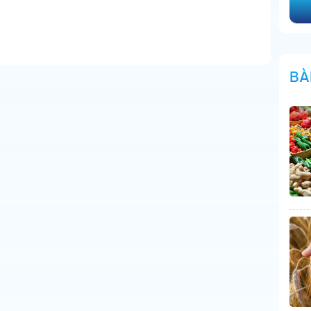
Ca
V
T
Di
BÀ
T