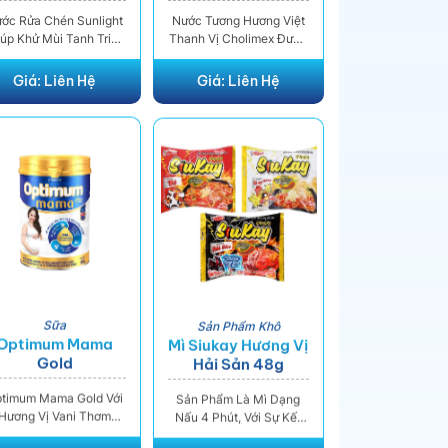
500ml
ớc Rửa Chén Sunlight
Nước Tương Hương Việt
úp Khử Mùi Tanh Triệt
Thanh Vị Cholimex Được
 Trên Chén Dĩa Chỉ Với
Sản Xuất Từ Những Hạt
1 Lần Rửa. Nước Rửa
Đậu Nành Tự Nhiên,
Giá:
Liên Hệ
Giá:
Liên Hệ
Chén Còn Giúp Diệt
Thông Qua Các Tiêu
Khuẩn Hiệu Quả, Là
Chuẩn Sàng Lọc Khắt
hương Hiệu Yêu Thích
Khe Từ Hạt Giống Khi
ủa Hàng Triệu Người.
Ươm Trồng Để Cho Ra
ớc Rửa Chén Sunlight
Các Hạt Đậu Nành Đạt
hanh 100 Chiết Xuất
Tiêu Chuẩn Về Chất
hanh Tươi Túi 3.38 Lít
Lượng
Đánh Bay Dầu Mỡ Với
Sức Mạnh 100 Trái
Chanh.
Sữa
Sản Phẩm Khô
Optimum Mama
Mì Siukay Hương Vị
Gold
Hải Sản 48g
timum Mama Gold Với
Sản Phẩm Là Mì Dạng
Hương Vị Vani Thơm
Nấu 4 Phút, Với Sự Kết
gon Thay Thế Bữa Ăn
Hợp Tuyệt Vời Của Nước