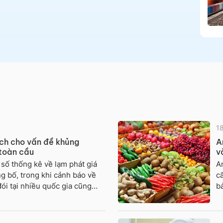
1
ch cho vấn đề khủng
A
 toàn cầu
v
 số thống kê về lạm phát giá
A
g bố, trong khi cảnh báo về
cấ
ói tại nhiều quốc gia cũng
bả
a trong những ngày qua. Thế
y
i mặt với cuộc khủng hoảng
th
ng và chúng ta có tìm được
độ