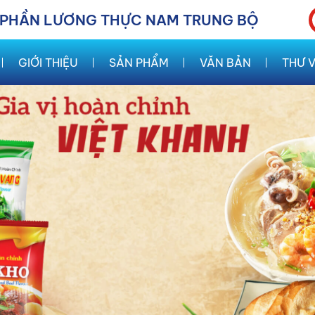
 PHẦN LƯƠNG THỰC NAM TRUNG BỘ
GIỚI THIỆU
SẢN PHẨM
VĂN BẢN
THƯ V
Thực Phẩm
Đại Hội Cổ Đông
Hình Ả
Gia Vị
Video -
Nước Giải Khát
Sản Phẩm Khô
Tiêu Dùng
Sữa