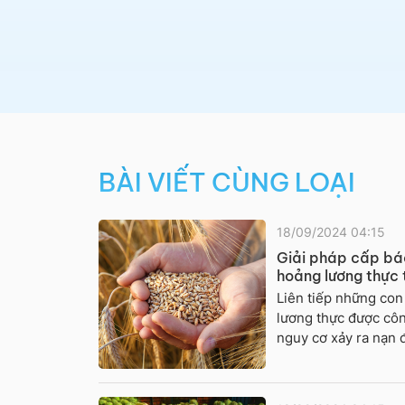
BÀI VIẾT CÙNG LOẠI
18/09/2024 04:15
Giải pháp cấp bá
hoảng lương thực
Liên tiếp những con
lương thực được côn
nguy cơ xảy ra nạn đ
liên tục được đưa r
giới liệu có phải đố
lương thực trầm trọ