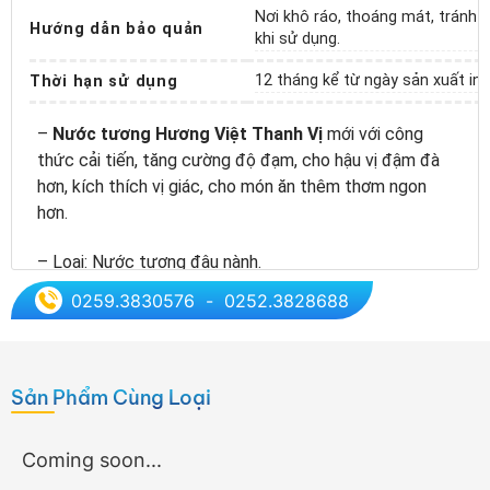
LIÊN HỆ
Nơi khô ráo, thoáng mát, tránh á
Hướng dẫn bảo quản
khi sử dụng.
12 tháng kể từ ngày sản xuất in 
Thời hạn sử dụng
–
Nước tương Hương Việt Thanh Vị
mới với công
thức cải tiến, tăng cường độ đạm, cho hậu vị đậm đà
hơn, kích thích vị giác, cho món ăn thêm thơm ngon
hơn.
– Loại: Nước tương đậu nành.
0259.3830576
-
0252.3828688
– Ưu điểm: Thanh trùng ở áp suất chân không, nhiệt độ
thấp, thời gian nhanh, đảm bảo tiêu diệt vi sinh và giữ
được hương thơm tự nhiên của sản phẩm. Không chứa
3-MCPD
Sản Phẩm Cùng Loại
– Năng lượng: 7,5kcal/100ml
Coming soon...
– Đối tượng: Chay mặn đều dùng được.