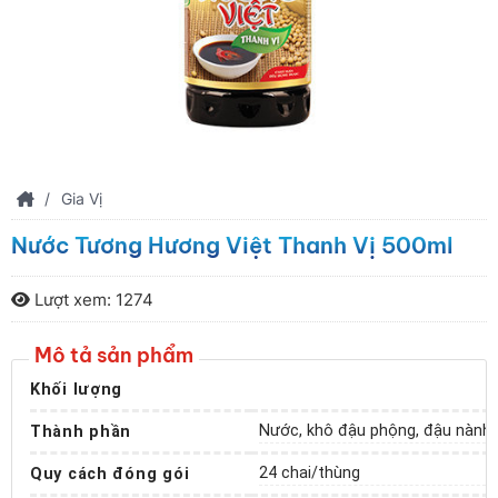
Công ty cổ phần Lương thực Nam Trung Bộ
GIỚI THIỆU
/
Gia Vị
SẢN PHẨM
Nước Tương Hương Việt Thanh Vị 500ml
VĂN BẢN
Lượt xem: 1274
Mô tả sản phẩm
THƯ VIỆN
Khối lượng
Nước, khô đậu phộng, đậu nành (
Thành phần
TIN TỨC
24 chai/thùng
Quy cách đóng gói