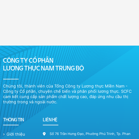
– Thơm ngon tự nhiên, thuần khiết.
– Hậu vị ngọt, đạm cao.
CÔNG TY CỔ PHẦN
LƯƠNG THỰC NAM TRUNG BỘ
Chúng tôi, thành viên của Tổng Công ty Lương thực Miền Nam -
Công ty Cổ phần, chuyên chế biến và phân phối lương thực. SCFC
cam kết cung cấp sản phẩm chất lượng cao, đáp ứng nhu cầu thị
trường trong và ngoài nước.
THÔNG TIN
LIÊN HỆ
Giới thiệu
Số 76 Trần Hưng Đạo, Phường Phú Trinh, Tp. Phan